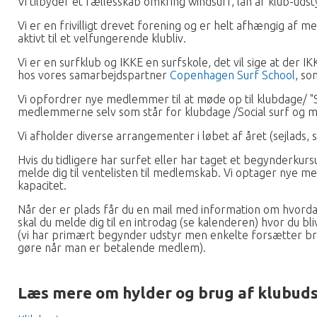
Vi tilbyder et fællesskab omkring windsurf, lån af klub-uds
Vi er en frivilligt drevet forening og er helt afhængig a
aktivt til et velfungerende klubliv.
Vi er en surfklub og IKKE en surfskole, det vil sige at der 
hos vores samarbejdspartner
Copenhagen Surf School
, so
Vi opfordrer nye medlemmer til at møde op til klubdage/ "So
medlemmerne selv som står for klubdage /Social surf og m
Vi afholder diverse arrangementer i løbet af året (sejlads
Hvis du tidligere har surfet eller har taget et begynderkur
melde dig til ventelisten til medlemskab. Vi optager nye me
kapacitet.
Når der er plads får du en mail med information om hvordan
skal du melde dig til en introdag (se kalenderen) hvor du bli
(vi har primært begynder udstyr men enkelte forsætter brædd
gøre når man er betalende medlem).
Læs mere om hylder og brug af klubuds