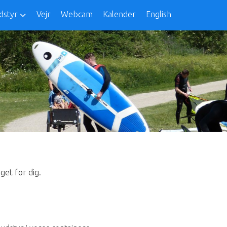
dstyr
Vejr
Webcam
Kalender
English
get for dig.