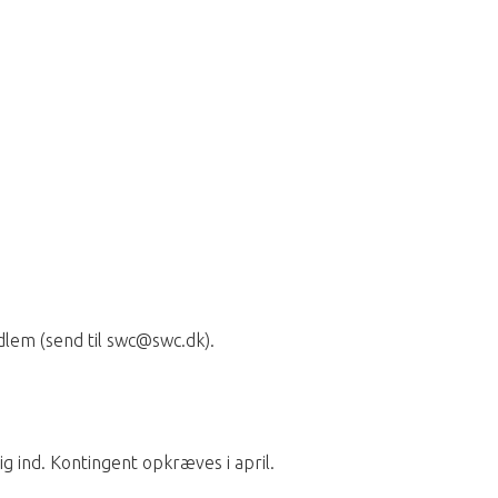
edlem (send til swc@swc.dk).
g ind. Kontingent opkræves i april.