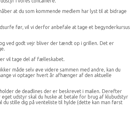
 udstyr i vores containere.
 håber at du som kommende medlem har lyst til at bidrage
ndsurfe før, vil vi derfor anbefale at tage et begynderkursus
g ved godt vejr bliver der tændt op i grillen. Det er
ge.
r vil tage del af fælleskabet.
en sikker måde selv øve videre sammen med andre, kan du
 mange vi optager hvert år afhænger af den aktuelle
rholder de deadlines der er beskrevet i mailen. Derefter
ar eget udstyr skal du huske at betale for brug af klubudstyr
 stille dig på venteliste til hylde (dette kan man først