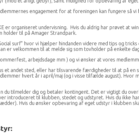
tyr (mod et årligt gebyr), samt mulighed for opbevaring af eget
f medlemmernes engagement for at foreningen kan fungere så vi
IKKE er organiseret undervisning. Hvis du aldrig har prøvet at wi
m holder til på Amager Strandpark.
cial surf" hvor vi hjælper hindanden videre med tips og tricks o
an er velkommen til at melde sig som tovholder på enkelte da
, sommerfest, arbejdsdage mm ) og vi ønsker at vores medlemme
sus et andet sted, eller har tilsvarende færdigheder til at på 
dlemmer hvert år i april/maj (og i visse tilfælde august). Hvor
 du tilmelder dig og betaler kontingent. Det er vigtigt du ove
ver introduceret til klubben, stedet og udstyret. Hvis du ikke h
er). Hvis du ønsker opbevaring af eget udstyr i klubben skal du
tyr: