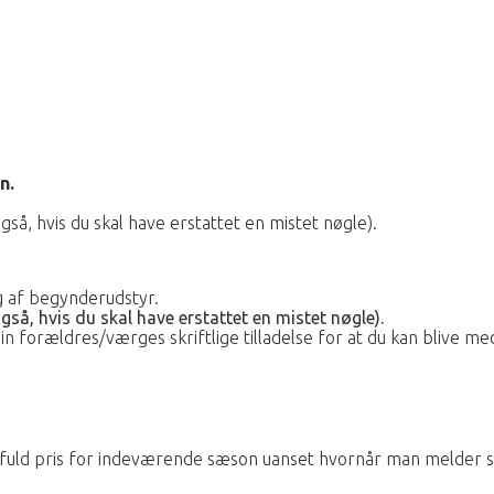
n.
så, hvis du skal have erstattet en mistet nøgle).
g af begynderudstyr.
gså, hvis du skal have erstattet en mistet nøgle).
in forældres/værges skriftlige tilladelse for at du kan blive m
 fuld pris for indeværende sæson uanset hvornår man melder si